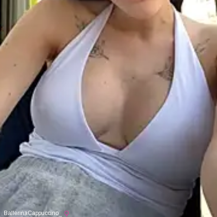
BallerinaCappuccino_